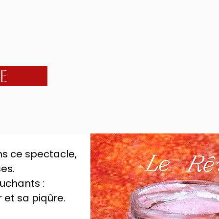
e
......
ns ce spectacle,
es.
uchants :
 et sa piqûre.